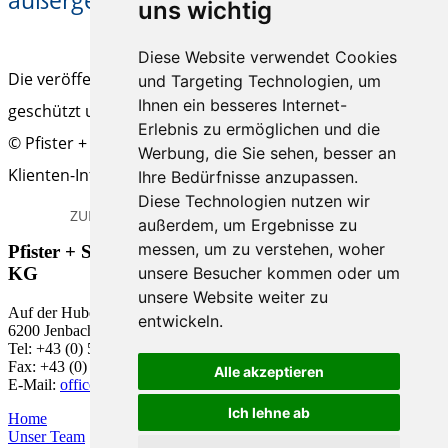
außergewöhnliche Belastung
uns wichtig
Diese Website verwendet Cookies
Die veröffentlichten Beiträge sind urheberrechtlich
und Targeting Technologien, um
Ihnen ein besseres Internet-
geschützt und ohne Gewähr.
Erlebnis zu ermöglichen und die
© Pfister + Schwaiger Steuerberatungs-GmbH & Co KG |
Werbung, die Sie sehen, besser an
Klienten-Info
Ihre Bedürfnisse anzupassen.
Diese Technologien nutzen wir
ZURÜCK
DRUCK - ANSICHT
ARTIKEL EMPFEHLEN
außerdem, um Ergebnisse zu
messen, um zu verstehen, woher
Pfister + Schwaiger Steuerberatungs-GmbH & Co
unsere Besucher kommen oder um
KG
unsere Website weiter zu
Auf der Huben 1
entwickeln.
6200 Jenbach
Tel: +43 (0) 5244 63 818-0
Fax: +43 (0) 5244 63 818 -18
Alle akzeptieren
E-Mail:
office@pfister.co.at
Ich lehne ab
Home
Unser Team