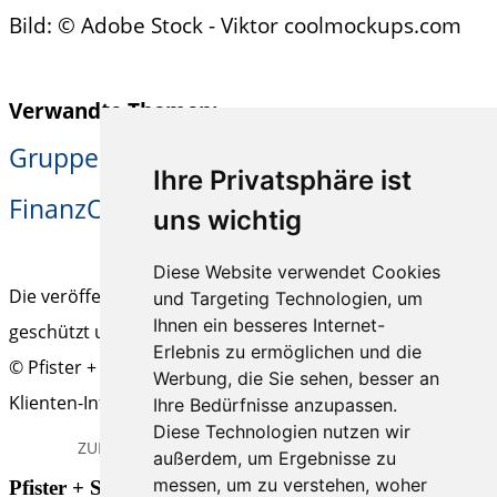
Bild: © Adobe Stock - Viktor coolmockups.com
Verwandte Themen:
Gruppenantrag
Gruppenbesteuerung
|
|
Ihre Privatsphäre ist
FinanzOnline
elektronische Signatur
|
uns wichtig
Diese Website verwendet Cookies
Die veröffentlichten Beiträge sind urheberrechtlich
und Targeting Technologien, um
Ihnen ein besseres Internet-
geschützt und ohne Gewähr.
Erlebnis zu ermöglichen und die
© Pfister + Schwaiger Steuerberatungs-GmbH & Co KG |
Werbung, die Sie sehen, besser an
Klienten-Info
Ihre Bedürfnisse anzupassen.
Diese Technologien nutzen wir
ZURÜCK
DRUCK - ANSICHT
ARTIKEL EMPFEHLEN
außerdem, um Ergebnisse zu
messen, um zu verstehen, woher
Pfister + Schwaiger Steuerberatungs-GmbH & Co