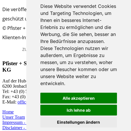
Diese Website verwendet Cookies
Die veröffentlichten Beiträge sind urheberrechtlich
und Targeting Technologien, um
geschützt und ohne Gewähr.
Ihnen ein besseres Internet-
Erlebnis zu ermöglichen und die
© Pfister + Schwaiger Steuerberatungs-GmbH & Co KG |
Werbung, die Sie sehen, besser an
Klienten-Info
Ihre Bedürfnisse anzupassen.
Diese Technologien nutzen wir
ZURÜCK
DRUCK - ANSICHT
ARTIKEL EMPFEHLEN
außerdem, um Ergebnisse zu
messen, um zu verstehen, woher
Pfister + Schwaiger Steuerberatungs-GmbH & Co
unsere Besucher kommen oder um
KG
unsere Website weiter zu
Auf der Huben 1
entwickeln.
6200 Jenbach
Tel: +43 (0) 5244 63 818-0
Fax: +43 (0) 5244 63 818 -18
Alle akzeptieren
E-Mail:
office@pfister.co.at
Ich lehne ab
Home
Unser Team
Einstellungen ändern
Impressum - Datenschutz
Disclaimer - Haftungsausschluss