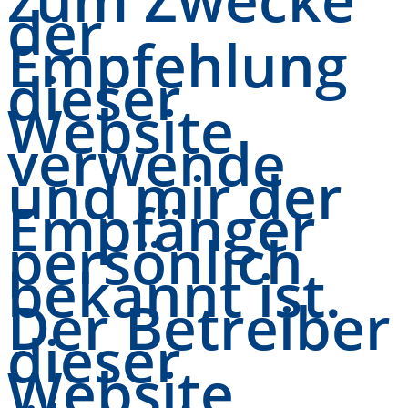
der
Empfehlung
dieser
Website
verwende
und mir der
Empfänger
persönlich
bekannt ist.
Der Betreiber
dieser
Website